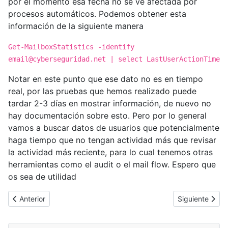
por el momento esa fecha no se ve afectada por
procesos automáticos. Podemos obtener esta
información de la siguiente manera
Get-MailboxStatistics -identify
email@cyberseguridad.net
| select LastUserActionTime
Notar en este punto que ese dato no es en tiempo
real, por las pruebas que hemos realizado puede
tardar 2-3 días en mostrar información, de nuevo no
hay documentación sobre esto. Pero por lo general
vamos a buscar datos de usuarios que potencialmente
haga tiempo que no tengan actividad más que revisar
la actividad más reciente, para lo cual tenemos otras
herramientas como el audit o el mail flow. Espero que
os sea de utilidad
Artículo anterior: [Cybertruco]Como bloquear y/o gestionar la a
Artículo siguie
Anterior
Siguiente