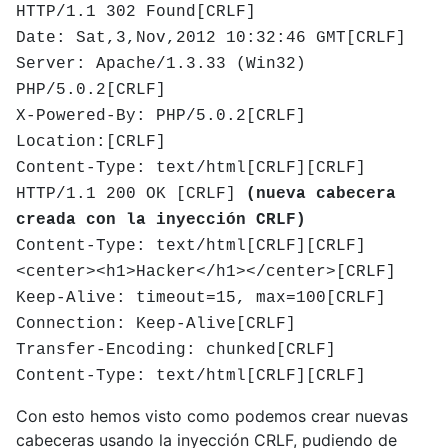
HTTP/1.1 302 Found[CRLF]
Date:
Sat,3,Nov,2012 10:32:46 GMT
[CRLF]
Server: Apache/1.3.33 (Win32)
PHP/5.0.2[CRLF]
X-Powered-By: PHP/5.0.2[CRLF]
Location:[CRLF]
Content-Type: text/html[CRLF][CRLF]
HTTP/1.1 200 OK [CRLF]
(nueva cabecera
creada con la inyección CRLF)
Content-Type: text/html[CRLF][CRLF]
<center><h1>Hacker</h1></center>[CRLF]
Keep-Alive: timeout=15, max=100[CRLF]
Connection: Keep-Alive[CRLF]
Transfer-Encoding: chunked[CRLF]
Content-Type: text/html[CRLF][CRLF]
Con esto hemos visto como podemos crear nuevas
cabeceras usando la inyección CRLF, pudiendo de