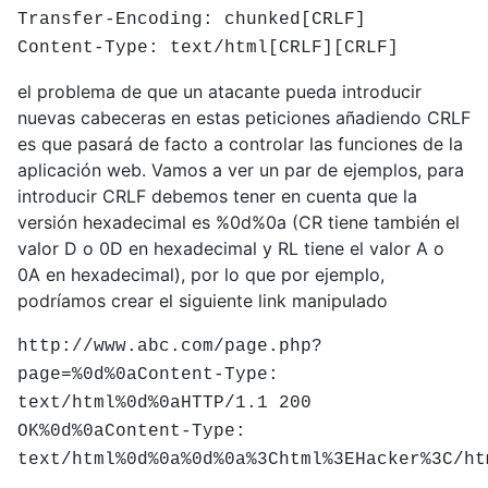
Transfer-Encoding: chunked[CRLF]
Content-Type: text/html[CRLF][CRLF]
el problema de que un atacante pueda introducir
nuevas cabeceras en estas peticiones añadiendo CRLF
es que pasará de facto a controlar las funciones de la
aplicación web. Vamos a ver un par de ejemplos, para
introducir CRLF debemos tener en cuenta que la
versión hexadecimal es %0d%0a (CR tiene también el
valor D o 0D en hexadecimal y RL tiene el valor A o
0A en hexadecimal), por lo que por ejemplo,
podríamos crear el siguiente link manipulado
http://www.abc.com/page.php?
page=%0d%0aContent-Type:
text/html%0d%0aHTTP/1.1 200
OK%0d%0aContent-Type:
text/html%0d%0a%0d%0a%3Chtml%3EHacker%3C/ht