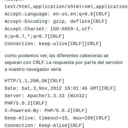
text/html,application/xhtml+xml,application
Accept-Language: en-us,en;q=0.5[CRLF]
Accept-Encoding: gzip, deflate[CRLF]
Accept-Charset: ISO-8859-1,utf-
8;q=0.7,*;q=0.7[CRLF]
Connection: keep-alive[CRLF][CRLF]
como podemos ver, las diferentes cabeceras se
separan con CRLF. La respuesta por parte del servidor
a nuestro navegador sería
HTTP/1.1,200,OK[CRLF]
Date: Sat,3,Nov,2012 10:01:46 GMT[CRLF]
Server: Apache/1.3.33 (Win32)
PHP/5.0.2[CRLF]
X-Powered-By: PHP/5.0.2[CRLF]
Keep-Alive: timeout=15, max=100[CRLF]
Connection: Keep-Alive[CRLF]