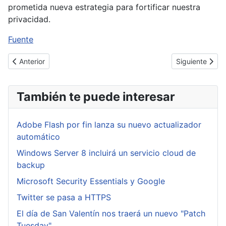
prometida nueva estrategia para fortificar nuestra
privacidad.
Fuente
Artículo anterior: Inyección CRLF (CRLF Injection / HTTP Respons
Artículo siguie
Anterior
Siguiente
También te puede interesar
Adobe Flash por fin lanza su nuevo actualizador
automático
Windows Server 8 incluirá un servicio cloud de
backup
Microsoft Security Essentials y Google
Twitter se pasa a HTTPS
El día de San Valentín nos traerá un nuevo "Patch
Tuesday"