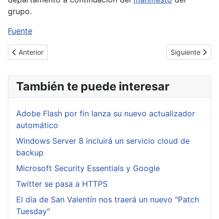
grupo.
Fuente
Artículo anterior: Los derechos de propiedad en la nube según 
Artículo sigui
Anterior
Siguiente
También te puede interesar
Adobe Flash por fin lanza su nuevo actualizador
automático
Windows Server 8 incluirá un servicio cloud de
backup
Microsoft Security Essentials y Google
Twitter se pasa a HTTPS
El día de San Valentín nos traerá un nuevo "Patch
Tuesday"