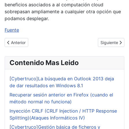
beneficios asociados a al computación cloud
sobrepasan ampliamente a cualquier otra opción que
podamos desplegar.
Fuente
Artículo anterior: Google se topa con las leyes de la UE
Artículo sigui
Anterior
Siguiente
Contenido Mas Leido
[Cybertruco]La búsqueda en Outlook 2013 deja
de dar resultados en Windows 8.1
Recuperar sesión anterior en Firefox (cuando el
método normal no funciona)
Inyección CRLF (CRLF Injection / HTTP Response
Splitting)(Ataques Informáticos IV)
[Cybertruco]Gestión básica de ficheros y