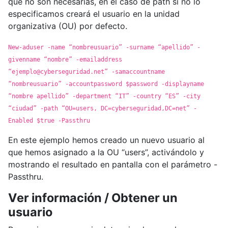
que no son necesarias, en el caso de path si no lo
especificamos creará el usuario en la unidad
organizativa (OU) por defecto.
New-aduser -name “nombreusuario” -surname “apellido” -
givenname “nombre” -emailaddress
“
ejemplo@cyberseguridad.net
” -samaccountname
“nombreusuario” -accountpassword $password -displayname
“nombre apellido” -department “IT” -country “ES” -city
“ciudad” -path “OU=users, DC=cyberseguridad,DC=net” -
Enabled $true -Passthru
En este ejemplo hemos creado un nuevo usuario al
que hemos asignado a la OU “users”, activándolo y
mostrando el resultado en pantalla con el parámetro -
Passthru.
Ver información / Obtener un
usuario