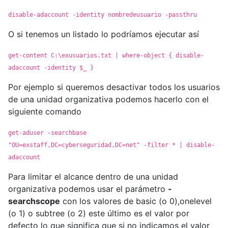
disable-adaccount -identity nombredeusuario -passthru
O si tenemos un listado lo podríamos ejecutar así
get-content C:\exusuarios.txt | where-object { disable-
adaccount -identity $_ }
Por ejemplo si queremos desactivar todos los usuarios
de una unidad organizativa podemos hacerlo con el
siguiente comando
get-aduser -searchbase
"OU=exstaff,DC=cyberseguridad,DC=net" -filter * | disable-
adaccount
Para limitar el alcance dentro de una unidad
organizativa podemos usar el parámetro
-
searchscope
con los valores de basic (o 0),onelevel
(o 1) o subtree (o 2) este último es el valor por
defecto lo que significa que si no indicamos el valor