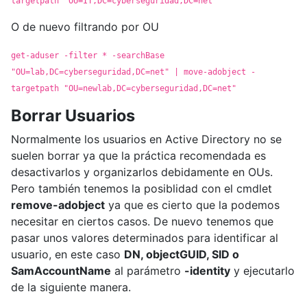
targetpath “OU=IT,DC=cyberseguridad,DC=net”
O de nuevo filtrando por OU
get-aduser -filter * -searchBase
"OU=lab,DC=cyberseguridad,DC=net" | move-adobject -
targetpath "OU=newlab,DC=cyberseguridad,DC=net"
Borrar Usuarios
Normalmente los usuarios en Active Directory no se
suelen borrar ya que la práctica recomendada es
desactivarlos y organizarlos debidamente en OUs.
Pero también tenemos la posiblidad con el cmdlet
remove-adobject
ya que es cierto que la podemos
necesitar en ciertos casos. De nuevo tenemos que
pasar unos valores determinados para identificar al
usuario, en este caso
DN, objectGUID, SID o
SamAccountName
al parámetro
-identity
y ejecutarlo
de la siguiente manera.