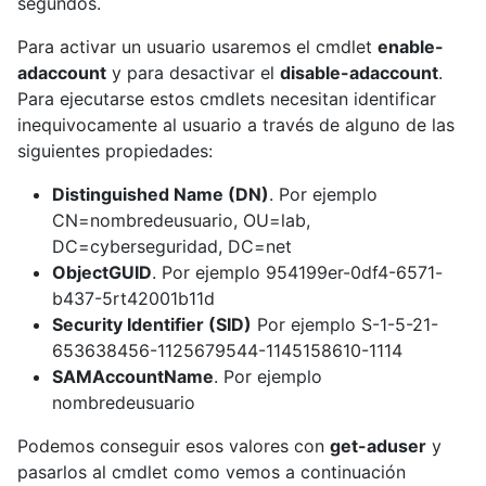
segundos.
Para activar un usuario usaremos el cmdlet
enable-
adaccount
y para desactivar el
disable-adaccount
.
Para ejecutarse estos cmdlets necesitan identificar
inequivocamente al usuario a través de alguno de las
siguientes propiedades:
Distinguished Name (DN)
. Por ejemplo
CN=nombredeusuario, OU=lab,
DC=cyberseguridad, DC=net
ObjectGUID
. Por ejemplo 954199er-0df4-6571-
b437-5rt42001b11d
Security Identifier (SID)
Por ejemplo S-1-5-21-
653638456-1125679544-1145158610-1114
SAMAccountName
. Por ejemplo
nombredeusuario
Podemos conseguir esos valores con
get-aduser
y
pasarlos al cmdlet como vemos a continuación