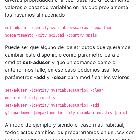
valores o pasando variables en las que previamente
los hayamos almacenado
set-aduser -identity $variableusuarios -department
$departamento -city $ciudad -country $pais
Puede ser que alguno de los atributos que queramos
cambiar este disponible como parámetro para el
cmdlet
set-aduser
y que un comando como el
anterior nos falle, en ese caso podemos usar los
parámetros
-add
y
-clear
para modificar los valores.
set-aduser -identity $variableusuarios -clear
department,city,country
set-aduser -identity $variableusuarios -add
@{department=$departamento; city=$ciudad; country=$pais}
A modo de ejemplo y siendo el caso más habitual,
todos estos cambios los prepararíamos en un .csv con
varias columnas, supongamos que tenemos uno con