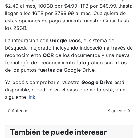
$2.49 al mes, 100GB por $4.99, 1TB por $49.99...hasta
llegar a los 16TB por $799.99 al mes. Cualquiera de
estas opciones de pago aumenta nuestro Gmail hasta
los 25GB.
La integración con
Google Docs
, el sistema de
búsqueda mejorado incluyendo indexación a través de
reconocimiento
OCR
de los documentos y una nueva
tecnología de reconocimiento fotográfico son otros
de los puntos fuertes de Google Drive.
Ya podéis comprobar si vuestro
Google Drive
está
disponible, o pedirlo en el caso que no lo esté, en el
siguiente
link
.
Artículo anterior: Microsoft corrige la vulnerabilidad 0-day de Ho
Artículo siguien
Anterior
Siguiente
También te puede interesar