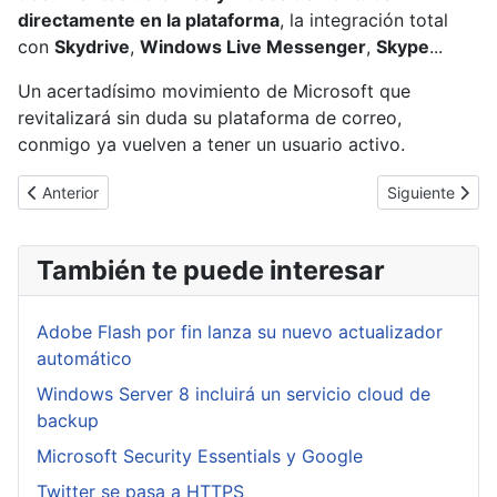
directamente en la plataforma
, la integración total
con
Skydrive
,
Windows Live Messenger
,
Skype
...
Un acertadísimo movimiento de Microsoft que
revitalizará sin duda su plataforma de correo,
conmigo ya vuelven a tener un usuario activo.
Artículo anterior: Dropbox finalmente confirma que fue hackeada
Artículo sigui
Anterior
Siguiente
También te puede interesar
Adobe Flash por fin lanza su nuevo actualizador
automático
Windows Server 8 incluirá un servicio cloud de
backup
Microsoft Security Essentials y Google
Twitter se pasa a HTTPS