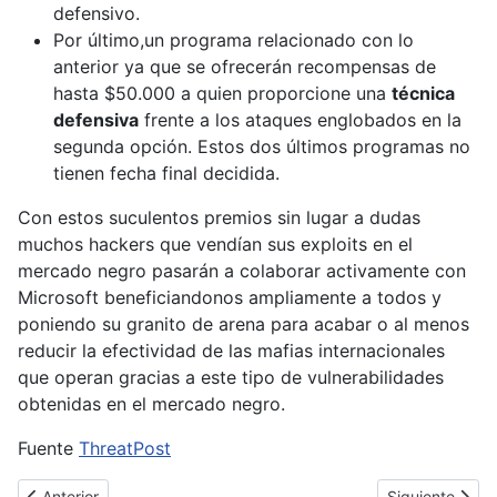
defensivo.
Por último,un programa relacionado con lo
anterior ya que se ofrecerán recompensas de
hasta $50.000 a quien proporcione una
técnica
defensiva
frente a los ataques englobados en la
segunda opción. Estos dos últimos programas no
tienen fecha final decidida.
Con estos suculentos premios sin lugar a dudas
muchos hackers que vendían sus exploits en el
mercado negro pasarán a colaborar activamente con
Microsoft beneficiandonos ampliamente a todos y
poniendo su granito de arena para acabar o al menos
reducir la efectividad de las mafias internacionales
que operan gracias a este tipo de vulnerabilidades
obtenidas en el mercado negro.
Fuente
ThreatPost
Artículo anterior: Steve Ballmer presenta Windows 8.1, vuelve el b
Artículo siguie
Anterior
Siguiente