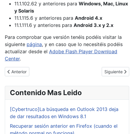
11.1.102.62 y anteriores para
Windows, Mac, Linux
y Solaris
11.1.115.6 y anteriores para
Android 4.x
11.1.111.6 y anteriores para
Android 3.x y 2.x
Para comprobar que versión tenéis podéis visitar la
siguiente
página
, y en caso que lo necesitéis podéis
actualizar desde el
Adobe Flash Player Download
Center
.
Artículo anterior: Detenida la cúpula de Lulzsec
Artículo siguie
Anterior
Siguiente
Contenido Mas Leido
[Cybertruco]La búsqueda en Outlook 2013 deja
de dar resultados en Windows 8.1
Recuperar sesión anterior en Firefox (cuando el
método normal no funciona)