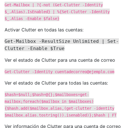
Get-Mailbox | ?{-not (Get-Clutter -Identity
$_.Alias).IsEnabled} | %{Set-Clutter -Identity
$_.Alias -Enable $false}
Activar Clutter en todas las cuentas:
Get-Mailbox -ResultSize Unlimited | Set-
Clutter -Enable $True
Ver el estado de Clutter para una cuenta de correo
Get-Clutter -Identity
cuentadecorreo@ejemplo.com
Ver el estado de Clutter para todas las cuentas:
$hash=$null;$hash=@{};$mailboxes=get-
mailbox;foreach($mailbox in $mailboxes)
{$hash.add($mailbox.alias,(get-clutter -identity
$mailbox.alias.tostring()).isenabled)};$hash | FT
Ver información de Clutter para una cuenta de correo