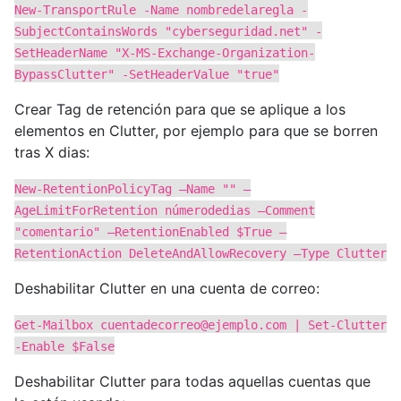
New-TransportRule -Name nombredelaregla -
SubjectContainsWords "cyberseguridad.net" -
SetHeaderName "X-MS-Exchange-Organization-
BypassClutter" -SetHeaderValue "true"
Crear Tag de retención para que se aplique a los
elementos en Clutter, por ejemplo para que se borren
tras X dias:
New-RetentionPolicyTag –Name "" –
AgeLimitForRetention númerodedias –Comment
"comentario" –RetentionEnabled $True –
RetentionAction DeleteAndAllowRecovery –Type Clutter
Deshabilitar Clutter en una cuenta de correo:
Get-Mailbox
cuentadecorreo@ejemplo.com
| Set-Clutter
-Enable $False
Deshabilitar Clutter para todas aquellas cuentas que