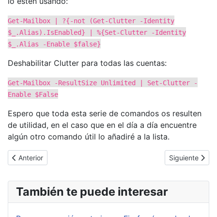
lo estén usando:
Get-Mailbox | ?{-not (Get-Clutter -Identity
$_.Alias).IsEnabled} | %{Set-Clutter -Identity
$_.Alias -Enable $false}
Deshabilitar Clutter para todas las cuentas:
Get-Mailbox -ResultSize Unlimited | Set-Clutter -
Enable $False
Espero que toda esta serie de comandos os resulten
de utilidad, en el caso que en el día a día encuentre
algún otro comando útil lo añadiré a la lista.
Artículo anterior: Grave vulnerabilidad en WinRAR relacionada co
Artículo siguie
Anterior
Siguiente
También te puede interesar