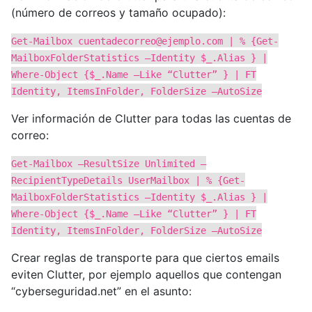
(número de correos y tamaño ocupado):
Get-Mailbox
cuentadecorreo@ejemplo.com
| % {Get-
MailboxFolderStatistics –Identity $_.Alias } |
Where-Object {$_.Name –Like “Clutter” } | FT
Identity, ItemsInFolder, FolderSize –AutoSize
Ver información de Clutter para todas las cuentas de
correo:
Get-Mailbox –ResultSize Unlimited –
RecipientTypeDetails UserMailbox | % {Get-
MailboxFolderStatistics –Identity $_.Alias } |
Where-Object {$_.Name –Like “Clutter” } | FT
Identity, ItemsInFolder, FolderSize –AutoSize
Crear reglas de transporte para que ciertos emails
eviten Clutter, por ejemplo aquellos que contengan
“cyberseguridad.net” en el asunto: