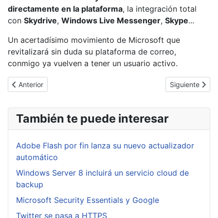
directamente en la plataforma
, la integración total
con
Skydrive
,
Windows Live Messenger
,
Skype
...
Un acertadísimo movimiento de Microsoft que
revitalizará sin duda su plataforma de correo,
conmigo ya vuelven a tener un usuario activo.
Artículo anterior: Dropbox finalmente confirma que fue hackeada
Artículo sigui
Anterior
Siguiente
También te puede interesar
Adobe Flash por fin lanza su nuevo actualizador
automático
Windows Server 8 incluirá un servicio cloud de
backup
Microsoft Security Essentials y Google
Twitter se pasa a HTTPS