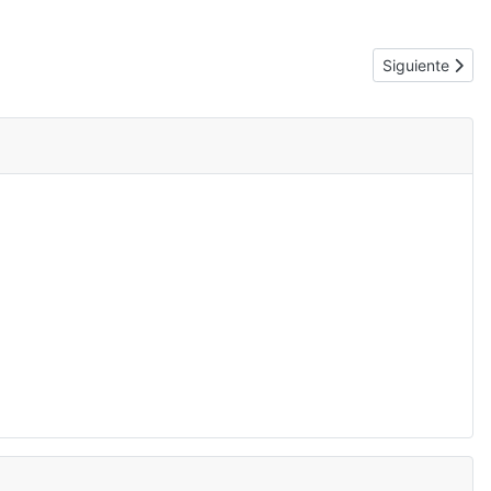
Artículo sigui
Siguiente