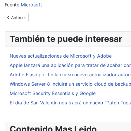
Fuente
Microsoft
Artículo anterior: Nexpose considerado el mejor escaner de apl
Anterior
También te puede interesar
Nuevas actualizaciones de Microsoft y Adobe
Apple lanzará una aplicación para tratar de acabar co
Adobe Flash por fin lanza su nuevo actualizador auto
Windows Server 8 incluirá un servicio cloud de backu
Microsoft Security Essentials y Google
El día de San Valentín nos traerá un nuevo "Patch Tue
Contenido Mas Leido