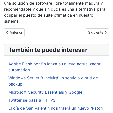
una solución de software libre totalmente madura y
recomendable y que sin duda es una alternativa para
ocupar el puesto de suite ofimatica en nuestro
sistema.
Artículo anterior: Inclusión de ficheros remotos (RFI Remote File I
Artículo siguie
Anterior
Siguiente
También te puede interesar
Adobe Flash por fin lanza su nuevo actualizador
automático
Windows Server 8 incluirá un servicio cloud de
backup
Microsoft Security Essentials y Google
Twitter se pasa a HTTPS
El día de San Valentín nos traerá un nuevo "Patch