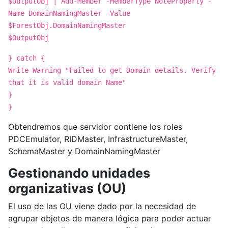
$OutputObj | Add-Member -MemberType NoteProperty -
Name DomainNamingMaster -Value
$ForestObj.DomainNamingMaster
$OutputObj
} catch {
Write-Warning "Failed to get Domain details. Verify
that it is valid domain Name"
}
}
Obtendremos que servidor contiene los roles
PDCEmulator, RIDMaster, InfrastructureMaster,
SchemaMaster y DomainNamingMaster
Gestionando unidades
organizativas (OU)
El uso de las OU viene dado por la necesidad de
agrupar objetos de manera lógica para poder actuar