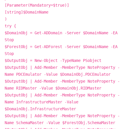
[Parameter(Mandatory=$true)]
[string]$DomainName
)
try {
$DomainObj = Get-ADDomain -Server $DomainName -EA
Stop
$ForestObj = Get-ADForest -Server $DomainName -EA
Stop
$OutputObj = New-Object -TypeName PSobject
$OutputObj | Add-Member -MemberType NoteProperty -
Name PDCEmulator -Value $DomainObj.PDCEmulator
$OutputObj | Add-Member -MemberType NoteProperty -
Name RIDMaster -Value $DomainObj.RIDMaster
$OutputObj | Add-Member -MemberType NoteProperty -
Name InfrastructureMaster -Value
$DomainObj.InfrastructureMaster
$OutputObj | Add-Member -MemberType NoteProperty -
Name SchemaMaster -Value $ForestObj.SchemaMaster