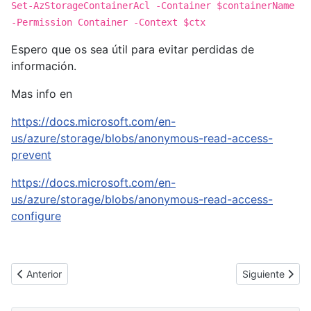
Set-AzStorageContainerAcl -Container $containerName
-Permission Container -Context $ctx
Espero que os sea útil para evitar perdidas de
información.
Mas info en
https://docs.microsoft.com/en-
us/azure/storage/blobs/anonymous-read-access-
prevent
https://docs.microsoft.com/en-
us/azure/storage/blobs/anonymous-read-access-
configure
Artículo anterior: [Cybertruco]Gestión de archivos comprimidos 
Artículo sigui
Anterior
Siguiente