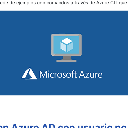
serie de ejemplos con comandos a través de Azure CLI que 
n Azure AD con usuario no 