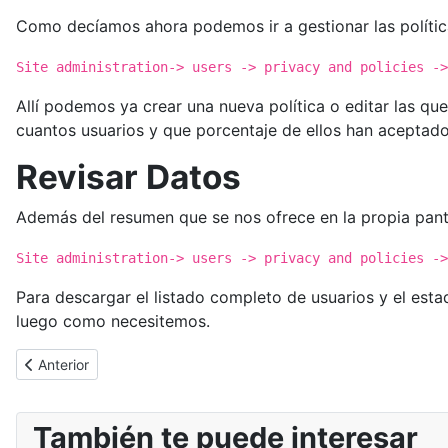
Como decíamos ahora podemos ir a gestionar las política
Site administration-> users -> privacy and policies ->
Allí podemos ya crear una nueva política o editar las q
cuantos usuarios y que porcentaje de ellos han aceptado 
Revisar Datos
Además del resumen que se nos ofrece en la propia pant
Site administration-> users -> privacy and policies ->
Para descargar el listado completo de usuarios y el estad
luego como necesitemos.
Artículo anterior: [Cybertruco] Dominando la función de fichero
Anterior
También te puede interesar