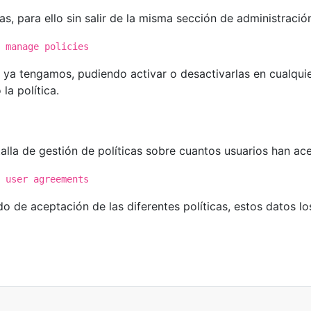
s, para ello sin salir de la misma sección de administraci
 manage policies
ue ya tengamos, pudiendo activar o desactivarlas en cualq
la política.
alla de gestión de políticas sobre cuantos usuarios han 
 user agreements
o de aceptación de las diferentes políticas, estos datos los
s bajo demanda del cliente de OneDrive