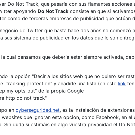
yar Do Not Track, que pasaría con sus flamantes acciones s
Twitter apoyando
Do Not Track
consiste en que si activamo
tter como de terceras empresas de publicidad que actúan de
e negocio de Twitter que hasta hace dos años no comenzó 
 sus sistema de publicidad en los datos que le son entrega
la cual pensamos que debería estar siempre activada, debé
do la opción "Decir a los sitios web que no quiero ser ras
e "tracking protection" y añadirle una lista (en este
link
tené
eep my opts-out" de la propia Google
ra http do not track"
empo en
cyberseguridad.net
, es la instalación de extension
o websites que ignoran esta opción, como Facebook, en el
. Sin duda si estimáis en algo vuestra privacidad el Do No