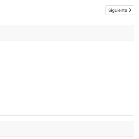
Artículo siguie
Siguiente