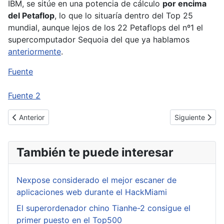
IBM, se sitúe en una potencia de cálculo
por encima
del Petaflop
, lo que lo situaría dentro del Top 25
mundial, aunque lejos de los 22 Petaflops del nº1 el
supercomputador Sequoia del que ya hablamos
anteriormente
.
Fuente
Fuente 2
Artículo anterior: Mozilla Firefox 16.0.2, será esta una versión se
Artículo sigui
Anterior
Siguiente
También te puede interesar
Nexpose considerado el mejor escaner de
aplicaciones web durante el HackMiami
El superordenador chino Tianhe-2 consigue el
primer puesto en el Top500