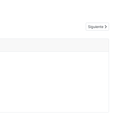
Artículo siguie
Siguiente