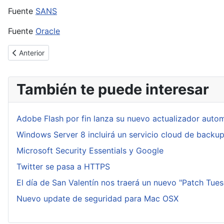
Fuente
SANS
Fuente
Oracle
Artículo anterior: [Cybertruco]Eliminar exceso de formato en Exc
Anterior
También te puede interesar
Adobe Flash por fin lanza su nuevo actualizador auto
Windows Server 8 incluirá un servicio cloud de backu
Microsoft Security Essentials y Google
Twitter se pasa a HTTPS
El día de San Valentín nos traerá un nuevo "Patch Tue
Nuevo update de seguridad para Mac OSX