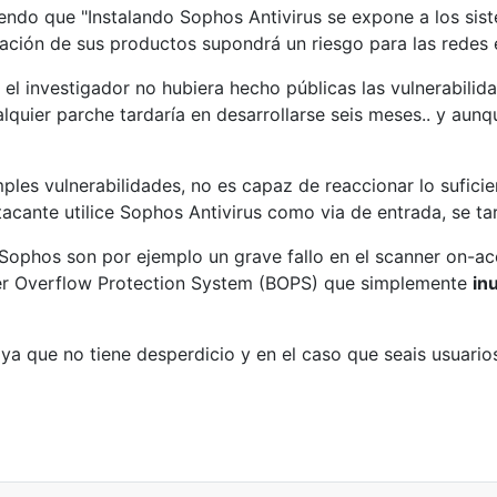
endo que "Instalando Sophos Antivirus se expone a los sis
ación de sus productos supondrá un riesgo para las redes e
l investigador no hubiera hecho públicas las vulnerabilid
lquier parche tardaría en desarrollarse seis meses.. y aunq
mples vulnerabilidades, no es capaz de reaccionar lo sufic
atacante utilice Sophos Antivirus como via de entrada, se t
 Sophos son por ejemplo un grave fallo en el scanner on-a
ffer Overflow Protection System (BOPS) que simplemente
in
a que no tiene desperdicio y en el caso que seais usuario
pass