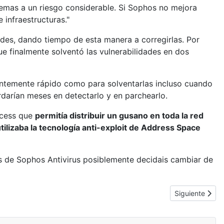
temas a un riesgo considerable. Si Sophos no mejora
 infraestructuras."
ades, dando tiempo de esta manera a corregirlas. Por
ue finalmente solventó las vulnerabilidades en dos
ientemente rápido como para solventarlas incluso cuando
ardarían meses en detectarlo y en parchearlo.
ccess que
permitía distribuir un gusano en toda la red
utilizaba la tecnología anti-exploit de Address Space
s de Sophos Antivirus posiblemente decidais cambiar de
Artículo siguie
Siguiente