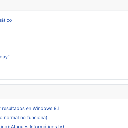
mático
p
sday"
 resultados en Windows 8.1
do normal no funciona)
ing)(Ataques Informáticos IV)