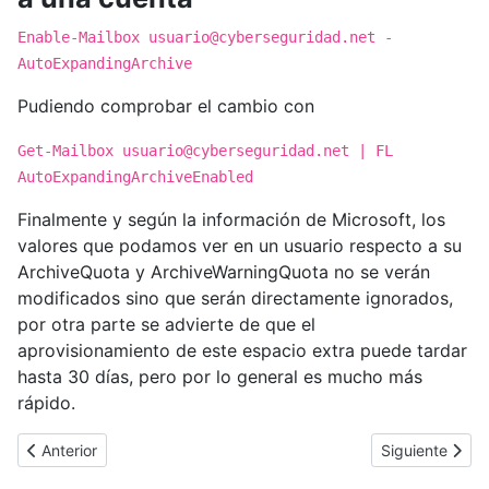
Enable-Mailbox
usuario@cyberseguridad.net
-
AutoExpandingArchive
Pudiendo comprobar el cambio con
Get-Mailbox
usuario@cyberseguridad.net
| FL
AutoExpandingArchiveEnabled
Finalmente y según la información de Microsoft, los
valores que podamos ver en un usuario respecto a su
ArchiveQuota y ArchiveWarningQuota no se verán
modificados sino que serán directamente ignorados,
por otra parte se advierte de que el
aprovisionamiento de este espacio extra puede tardar
hasta 30 días, pero por lo general es mucho más
rápido.
Artículo anterior: [Cybertruco]Resetear cliente OneDrive para M
Artículo siguie
Anterior
Siguiente