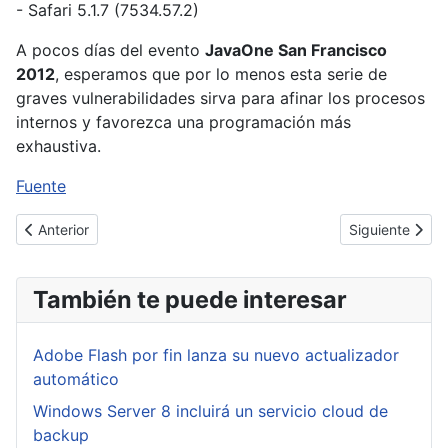
- Safari 5.1.7 (7534.57.2)
A pocos días del evento
JavaOne San Francisco
2012
, esperamos que por lo menos esta serie de
graves vulnerabilidades sirva para afinar los procesos
internos y favorezca una programación más
exhaustiva.
Fuente
Artículo anterior: Detectado un backdoor en uno de los espejo
Artículo siguie
Anterior
Siguiente
También te puede interesar
Adobe Flash por fin lanza su nuevo actualizador
automático
Windows Server 8 incluirá un servicio cloud de
backup