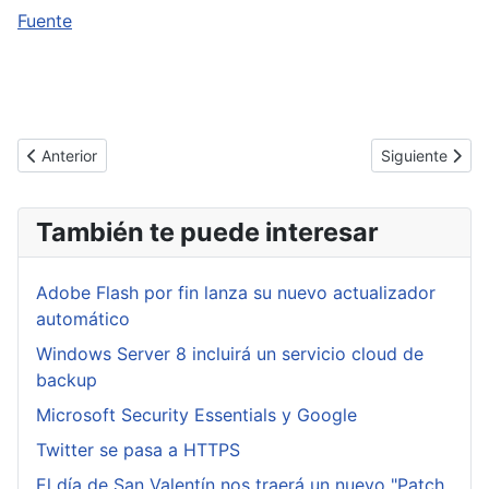
Fuente
Artículo anterior: Desactivada la botnet Grum, responsable de 18
Artículo siguie
Anterior
Siguiente
También te puede interesar
Adobe Flash por fin lanza su nuevo actualizador
automático
Windows Server 8 incluirá un servicio cloud de
backup
Microsoft Security Essentials y Google
Twitter se pasa a HTTPS
El día de San Valentín nos traerá un nuevo "Patch