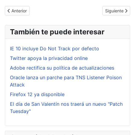
Artículo anterior: Kaspersky descubre una nueva ciberarma asoc
Artículo siguie
Anterior
Siguiente
También te puede interesar
IE 10 incluye Do Not Track por defecto
Twitter apoya la privacidad online
Adobe rectifica su política de actualizaciones
Oracle lanza un parche para TNS Listener Poison
Attack
Firefox 12 ya disponible
El día de San Valentín nos traerá un nuevo "Patch
Tuesday"