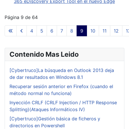
365 eDiscovery Export Tool en el nuevo Edge
Página 9 de 64
4
5
6
7
8
9
10
11
12
1
Contenido Mas Leido
[Cybertruco]La búsqueda en Outlook 2013 deja
de dar resultados en Windows 8.1
Recuperar sesión anterior en Firefox (cuando el
método normal no funciona)
Inyección CRLF (CRLF Injection / HTTP Response
Splitting)(Ataques Informáticos IV)
[Cybertruco]Gestión básica de ficheros y
directorios en Powershell