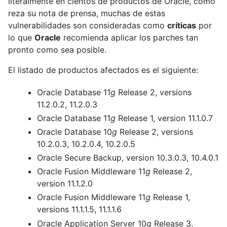
literalmente en cientos de productos de Oracle, como
reza su nota de prensa, muchas de estas
vulnerabilidades son consideradas como
críticas
por
lo que
Oracle
recomienda aplicar los parches tan
pronto como sea posible.
El listado de productos afectados es el siguiente:
Oracle Database 11
g
Release 2, versions
11.2.0.2, 11.2.0.3
Oracle Database 11
g
Release 1, version 11.1.0.7
Oracle Database 10
g
Release 2, versions
10.2.0.3, 10.2.0.4, 10.2.0.5
Oracle Secure Backup, version 10.3.0.3, 10.4.0.1
Oracle Fusion Middleware 11
g
Release 2,
version 11.1.2.0
Oracle Fusion Middleware 11
g
Release 1,
versions 11.1.1.5, 11.1.1.6
Oracle Application Server 10
g
Release 3,