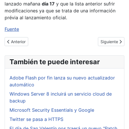
lanzado mañana
día 17
y que la lista anterior sufrir
modificaciones ya que se trata de una información
prévia al lanzamiento oficial.
Fuente
Artículo anterior: Cuidado con tus mensajes en Skype
Artículo siguie
Anterior
Siguiente
También te puede interesar
Adobe Flash por fin lanza su nuevo actualizador
automático
Windows Server 8 incluirá un servicio cloud de
backup
Microsoft Security Essentials y Google
Twitter se pasa a HTTPS
El día de San Valentín nos traerá un nuevo "Patch